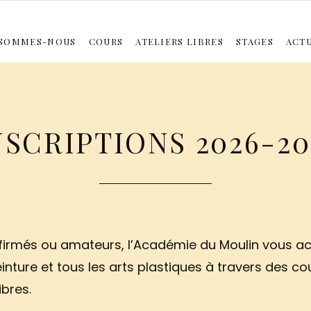
 SOMMES-NOUS
COURS
ATELIERS LIBRES
STAGES
ACT
26 : MODÈLE VIVANT À L’HUILE
PEINTURE À L’HUILE – COMPOSITION
MODÈLE VIVANT
STAGE RÉSIDENTIEL ÉTÉ 2026
PEINTURE À L’HUILE – SUR LE
GRAVURE
É
NSCRIPTIONS 2026-20
firmés ou amateurs, l’Académie du Moulin vous acc
einture et tous les arts plastiques à travers des c
ibres.