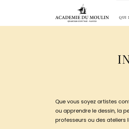
Aller
au
Académie
Ateliers
QUI
du
contenu
d'arts
Moulin
plastiques
principal
MODÈLE VIVANT
ÉTÉ 2026 : INITIATION À L’HUILE
EXPLORATION GRAPHIQUE
ÉTÉ 20
à
Nantes
depuis
I
1967
Que vous soyez artistes con
ou apprendre le dessin, la p
professeurs ou des ateliers l