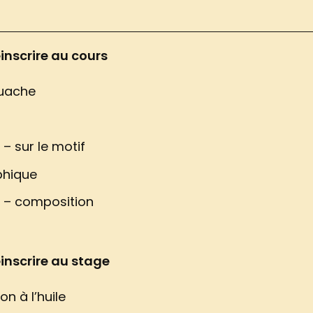
inscrire au cours
ouache
e – sur le motif
phique
le – composition
inscrire au stage
ion à l’huile