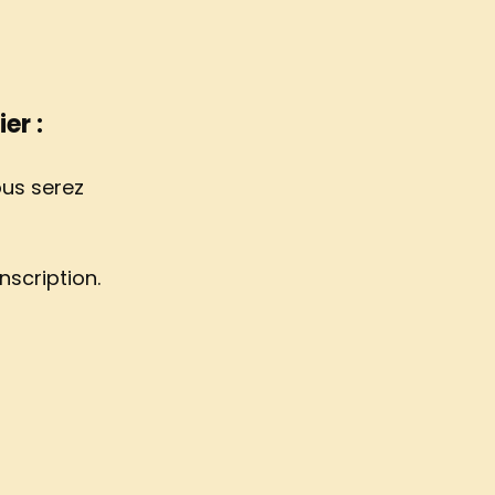
er :
ous serez
nscription.