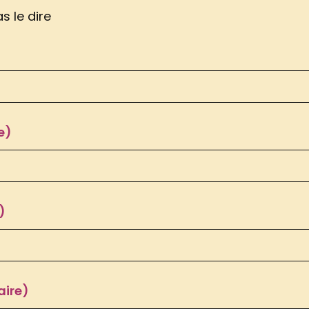
s le dire
e)
)
aire)