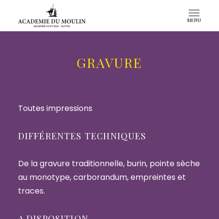
Aller
Académie
Ateliers
au
MENU
du
d'arts
contenu
Moulin
plastiques
principal
à
GRAVURE
Nantes
depuis
1967
Toutes impressions
DIFFÉRENTES TECHNIQUES
De la gravure traditionnelle, burin, pointe sèche
au monotype, carborandum, empreintes et
traces.
A DISPOSITION