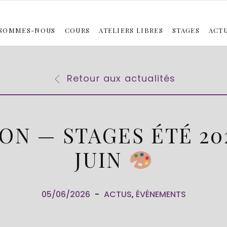
 SOMMES-NOUS
COURS
ATELIERS LIBRES
STAGES
ACT
26 : MODÈLE VIVANT À L’HUILE
PEINTURE À L’HUILE – COMPOSITION
MODÈLE VIVANT
STAGE RÉSIDENTIEL ÉTÉ 2026
PEINTURE À L’HUILE – SUR LE
GRAVURE
É
Retour aux actualités
N — STAGES ÉTÉ 202
JUIN
Publié
05/06/2026
ACTUS
,
ÉVÉNEMENTS
dans