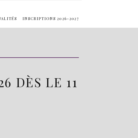
UALITÉS
INSCRIPTIONS 2026-2027
 MOTIF
TÉ 2026 : INITIATION À LA GRAVURE SUR BOIS
ILLUSTRATION – GOUACHE
GRAVURE
6 DÈS LE 11