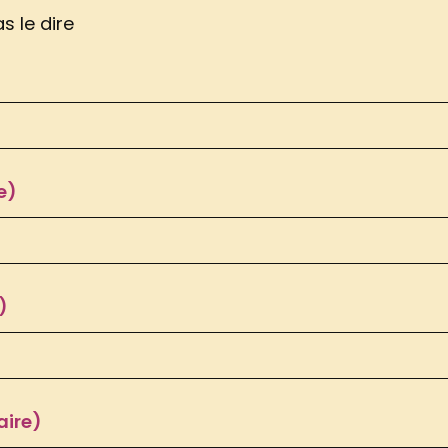
s le dire
e)
)
aire)