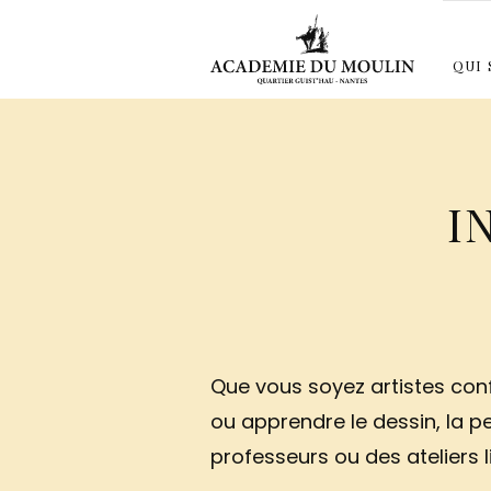
Aller
au
Académie
Ateliers
QUI
du
contenu
d'arts
Moulin
plastiques
principal
MODÈLE VIVANT
ÉTÉ 2026 : INITIATION À L’HUILE
EXPLORATION GRAPHIQUE
ÉTÉ 20
à
Nantes
depuis
I
1967
Que vous soyez artistes con
ou apprendre le dessin, la p
professeurs ou des ateliers l