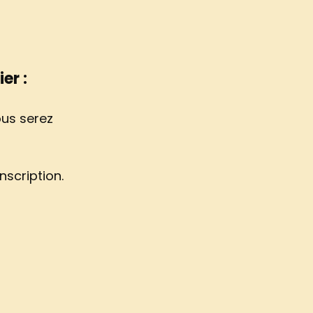
er :
ous serez
nscription.