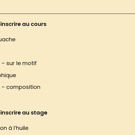
inscrire au cours
ouache
e – sur le motif
phique
le – composition
inscrire au stage
ion à l’huile