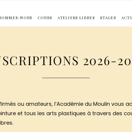
 SOMMES-NOUS
COURS
ATELIERS LIBRES
STAGES
ACT
26 : MODÈLE VIVANT À L’HUILE
PEINTURE À L’HUILE – COMPOSITION
MODÈLE VIVANT
STAGE RÉSIDENTIEL ÉTÉ 2026
PEINTURE À L’HUILE – SUR LE
GRAVURE
É
NSCRIPTIONS 2026-20
firmés ou amateurs, l’Académie du Moulin vous acc
einture et tous les arts plastiques à travers des c
ibres.