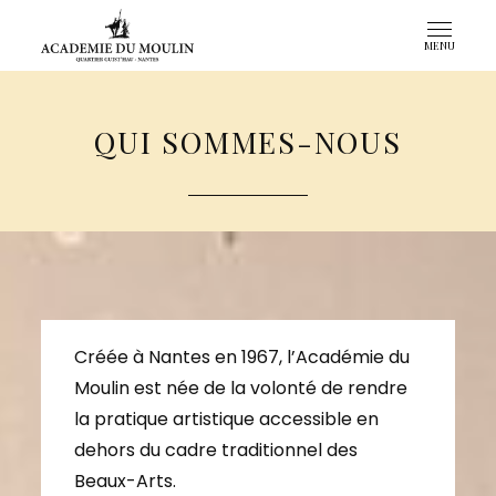
Aller
Académie
Ateliers
au
MENU
du
d'arts
contenu
Moulin
plastiques
principal
à
QUI SOMMES-NOUS
Nantes
depuis
1967
Créée à Nantes en 1967, l’Académie du
Moulin est née de la volonté de rendre
la pratique artistique accessible en
dehors du cadre traditionnel des
Beaux-Arts.